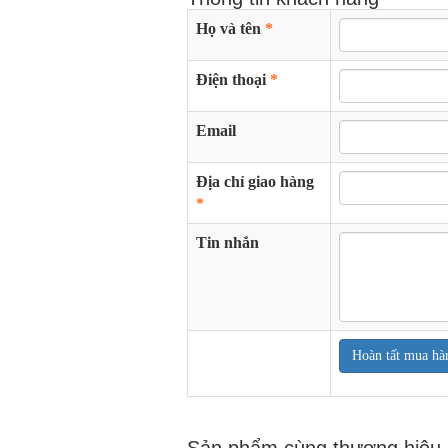
Họ và tên
*
Điện thoại
*
Email
Địa chỉ giao hàng
*
Tin nhắn
Hoàn tất mua hà