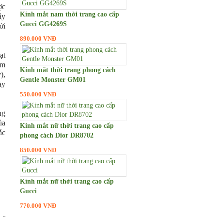
ợc
Kính mắt nam thời trang cao cấp
ây
Gucci GG4269S
ời
890.000 VNĐ
ạt
ồm
Kính mắt thời trang phong cách
),
Gentle Monster GM01
ày
550.000 VNĐ
ng
ủa
Kính mắt nữ thời trang cao cấp
ắc
phong cách Dior DR8702
850.000 VNĐ
Kính mắt nữ thời trang cao cấp
Gucci
770.000 VNĐ