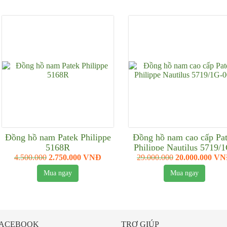
Đồng hồ nam Patek Philippe
Đồng hồ nam cao cấp Pa
5168R
Philippe Nautilus 5719/
001
4.500.000
2.750.000 VNĐ
29.000.000
20.000.000 V
Mua ngay
Mua ngay
ACEBOOK
TRỢ GIÚP