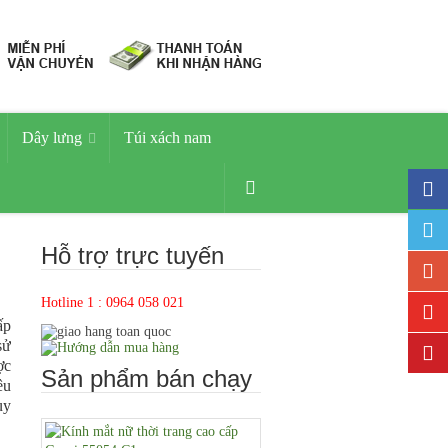
Dây lưng
Túi xách nam
Hỗ trợ trực tuyến
Hotline 1 : 0964 058 021
ấp
sử
ợc
Sản phẩm bán chạy
êu
uy