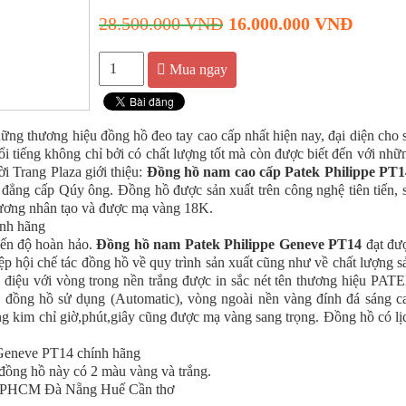
28.500.000 VNĐ
16.000.000 VNĐ
Mua ngay
ững thương hiệu đồng hồ đeo tay cao cấp nhất hiện nay, đại diện cho 
ổi tiếng không chỉ bởi có chất lượng tốt mà còn được biết đến với nhữ
ời Trang Plaza giới thiệu:
Đồng hồ nam cao cấp Patek Philippe PT1
iện đẳng cấp Qúy ông. Đồng hồ được sản xuất trên công nghệ tiên tiến, 
cương nhân tạo và được mạ vàng 18K.
 đến độ hoàn hảo.
Đồng hồ nam Patek Philippe Geneve PT14
đạt đư
ệp hội chế tác đồng hồ về quy trình sản xuất cũng như về chất lượng s
h điệu với vòng trong nền trắng được in sắc nét tên thương hiệu PAT
ng hồ sử dụng (Automatic), vòng ngoài nền vàng đính đá sáng c
ng kim chỉ giờ,phút,giây cũng được mạ vàng sang trọng. Đồng hồ có lị
ồng hồ này có 2 màu vàng và trắng.