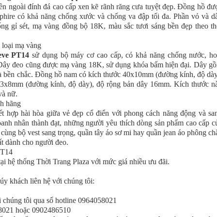
ền ngoài đính đá cao cấp xen kẽ rãnh răng cưa tuyệt đẹp. Đồng hồ đư
apphire có khả năng chống xước và chống va đập tối đa. Phần vỏ và d
ống gỉ sét, mạ vàng đồng bộ 18K, màu sắc tươi sáng bền đẹp theo th
eve PT14
sử dụng bộ máy cơ cao cấp, có khả năng chống nước, ho
. Dây đeo cũng được mạ vàng 18K, sử dụng khóa bấm hiện đại. Dây g
tế và bền chắc. Đồng hồ nam có kích thước 40x10mm (đường kính, độ dày
3x8mm (đường kính, độ dày), độ rộng bản dây 16mm. Kích thước n
và nữ.
t hợp hài hòa giữa vẻ đẹp cổ điển với phong cách năng động và sa
oanh nhân thành đạt, những người yêu thích dòng sản phẩm cao cấp c
 cùng bộ vest sang trọng, quần tây áo sơ mi hay quần jean áo phông ch
ất dành cho người đeo.
ại hệ thống Thời Trang Plaza với mức giá nhiều ưu đãi.
y khách liên hệ với chúng tôi:
i chúng tôi qua số hotline 0964058021
058021 hoặc 0902486510