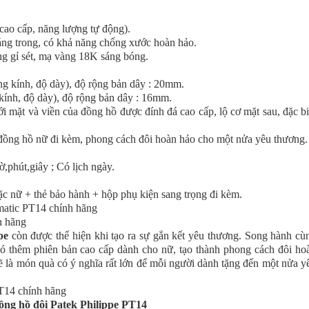
cao cấp, năng lượng tự động).
sáng trong, có khả năng chống xước hoàn hảo.
ng gỉ sét, mạ vàng 18K sáng bóng.
nh, độ dày), độ rộng bản dây : 20mm.
, độ dày), độ rộng bản dây : 16mm.
với mặt và viền của đồng hồ được đính đá cao cấp, lộ cơ mặt sau, đặc bi
ồng hồ nữ đi kèm, phong cách đôi hoàn hảo cho một nửa yêu thương.
ờ,phút,giây ; Có lịch ngày.
c nữ + thẻ bảo hành + hộp phụ kiện sang trọng đi kèm.
pe
còn được thể hiện khi tạo ra sự gắn kết yêu thương. Song hành cù
ó thêm phiên bản cao cấp dành cho nữ, tạo thành phong cách đôi ho
 là món quà có ý nghĩa rất lớn để mỗi người dành tặng đến một nửa y
ồng hồ đôi Patek Philippe PT14