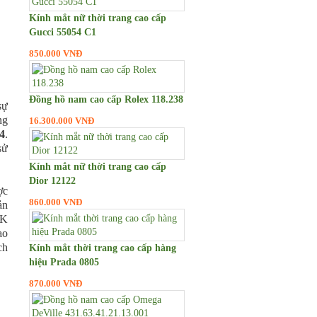
Kính mắt nữ thời trang cao cấp
Gucci 55054 C1
850.000 VNĐ
Đồng hồ nam cao cấp Rolex 118.238
sự
ng
16.300.000 VNĐ
4
.
sử
Kính mắt nữ thời trang cao cấp
Dior 12122
ợc
860.000 VNĐ
ản
EK
ao
ch
Kính mắt thời trang cao cấp hàng
hiệu Prada 0805
870.000 VNĐ