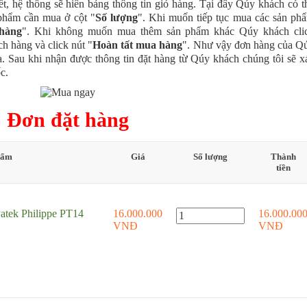
iết, hệ thống sẽ hiên bảng thông tin giỏ hàng. Tại đây Qúy khách có t
 phẩm cần mua ở cột "
Số lượng
". Khi muốn tiếp tục mua các sản ph
 hàng
". Khi không muốn mua thêm sản phẩm khác Qúy khách cli
ch hàng và click nút "
Hoàn tất mua hàng
". Như vậy đơn hàng của Q
. Sau khi nhận được thông tin đặt hàng từ Qúy khách chúng tôi sẽ x
c.
Đơn đặt hàng
hẩm
Giá
Số lượng
Thành
tiền
atek Philippe PT14
16.000.000
16.000.00
VNĐ
VNĐ