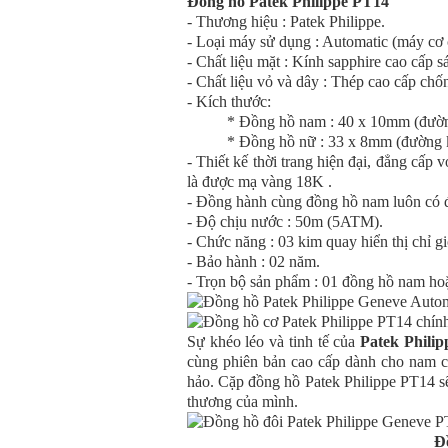
Đồng hồ Patek Philippe PT14
- Thương hiệu : Patek Philippe.
- Loại máy sử dụng : Automatic (máy cơ 
- Chất liệu mặt : Kính sapphire cao cấp 
- Chất liệu vỏ và dây : Thép cao cấp chố
- Kích thước:
* Đồng hồ nam : 40 x 10mm (đường kí
* Đồng hồ nữ : 33 x 8mm (đường kính
- Thiết kế thời trang hiện đại, đẳng cấp 
là được mạ vàng 18K .
- Đồng hành cùng đồng hồ nam luôn có đ
- Độ chịu nước : 50m (5ATM).
- Chức năng : 03 kim quay hiển thị chỉ gi
- Bảo hành : 02 năm.
- Trọn bộ sản phẩm : 01 đồng hồ nam hoặ
Sự khéo léo và tinh tế của
Patek Philip
cùng phiên bản cao cấp dành cho nam c
hảo. Cặp đồng hồ Patek Philippe PT14 sẽ
thương của mình.
Đ