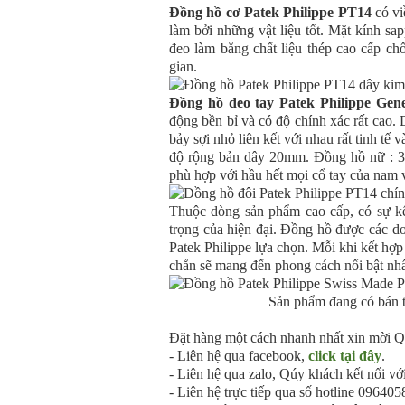
Đồng hồ cơ Patek Philippe PT14
có vi
làm bởi những vật liệu tốt. Mặt kính s
đeo làm bằng chất liệu thép cao cấp ch
gian.
Đồng hồ đeo tay Patek Philippe Gen
động bền bỉ và có độ chính xác rất cao
bảy sợi nhỏ liên kết với nhau rất tinh 
độ rộng bản dây 20mm. Đồng hồ nữ : 3
phù hợp với hầu hết mọi cổ tay của nam 
Thuộc dòng sản phẩm cao cấp, có sự kế
trọng của hiện đại. Đồng hồ được các d
Patek Philippe lựa chọn. Mỗi khi kết hợp
chắn sẽ mang đến phong cách nổi bật nh
Sản phẩm đang có bán t
Đặt hàng một cách nhanh nhất xin mời Qú
- Liên hệ qua facebook,
click tại đây
.
- Liên hệ qua zalo, Qúy khách kết nối vớ
- Liên hệ trực tiếp qua số hotline 0964