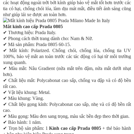
các hoạt động ngoài trởi bởi kính giúp bảo vệ mắt tốt hơn trước các
tia có hại, chống chói lóa, làm dịu mát mắt, điều tiết ánh sáng cũng
Đồng hồ Omega nữ
như giúp lái xe được an toàn hơn.
Đồng hồ Citizen Eco Drive nữ
Mắt kính cao cấp Prada 0805
Đồng hồ Tissot nữ
✔ Thương hiệu: Prada Italy.
Đồng hồ Casio nữ
✔ Phong cách thời trang dành cho: Nam & Nữ.
✔ Mã sản phẩm: Prada 0805 60-15.
Đồng hồ Franck Muller nữ
✔ Mắt kính: Polarized. Chống chói, chống lóa, chống tia UV
100%, bảo vệ mắt an toàn trước các tác động có hại từ môi trường
Đồng hồ Cartier nữ
xung quanh.
Đồng hồ Piaget nữ
✔ Màu mắt: Nâu Gradient (nửa mắt trên đậm, nửa mắt dưới nhạt
hơn).
Kính mắt
✔ Chất liệu mắt: Polycabonat cao sấp, chống va đập và có độ bền
rất cao.
Kính mắt Solex
✔ Vật liệu khung: Metal.
✔ Màu khung: Vàng.
Kính mắt Porsche
✔ Chất liệu gọng kính: Polycabonat cao sấp, nhẹ và có độ bền rất
Kính mắt Dolce Gabbana
cao.
✔ Màu gọng: Màu đen sang trọng, màu sắc bền đẹp theo thời gian.
Kính mắt Rayban
✔ Bảo hành: 1 năm.
✔ Trọn bộ sản phẩm: 1
Kính cao cấp Prada 0805
+ thẻ bảo hành
Kính mắt Cartier