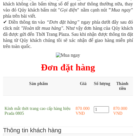
khách không cần bấm từng số để gọi như thông thường nữa, thay
Kính mắt Audi
vào đó Qúy khách bấm nút "
Gọi điện
" nằm cạnh nút
"
Mua ngay
”
phía trên bài viết.
Kính mắt Prada
✔ Điền thông tin vào
“Đơn đặt hàng”
ngay phía dưới đây sau đó
click nút
"Hoàn tất mua hàng"
. Như vậy đơn hàng của Qúy khách
Kính mắt Burberry
đã được gửi đến Thời Trang Plaza. Sau khi nhận được thông tin đặt
Mắt kính cao cấp cho người cận
hàng từ Qúy khách chúng tôi sẽ xác nhận để giao hàng miễn phí
trên toàn quốc.
Dây lưng
Dây lưng Louis Vuitton
Đơn đặt hàng
Dây lưng Gucci
Dây lưng Montblanc
Sản phẩm
Giá
Số lượng
Thành
tiền
Dây lưng Hermes
Dây lưng Cartier
Kính mắt thời trang cao cấp hàng hiệu
870.000
870.000
Dây lưng Dunhill
Prada 0805
VNĐ
VNĐ
Dây lưng Armani
Thông tin khách hàng
Dây lưng khác