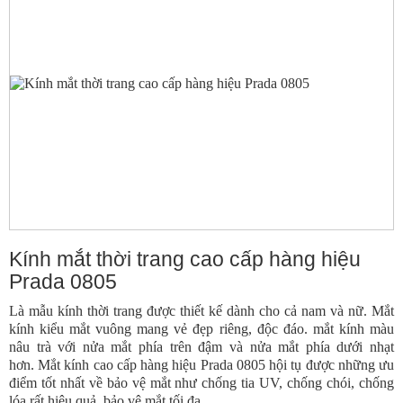
Đồng hồ Rolex
Đồng hồ Patek Philippe
Đồng hồ Longines
Đồng hồ Richard Mille
Đồng hồ Tissot
Đồng hồ Piaget
Đồng hồ Hublot
Đồng hồ Cartier
Kính mắt thời trang cao cấp hàng hiệu
Đồng hồ Casio
Prada 0805
Đồng hồ Armani
Là mẫu kính thời trang được thiết kế dành cho cả nam và nữ. Mắt
Đồng hồ Orient
kính kiểu mắt vuông mang vẻ đẹp riêng, độc đáo. mắt kính màu
nâu trà với nửa mắt phía trên đậm và nửa mắt phía dưới nhạt
Đồng hồ Citizen
hơn. Mắt kính cao cấp hàng hiệu Prada 0805 hội tụ được những ưu
Đồng hồ Omega
điểm tốt nhất về bảo vệ mắt như chống tia UV, chống chói, chống
lóa rất hiệu quả, bảo vệ mắt tối đa.