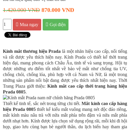
Đồng hồ Vacheron Constantin
1.420.000 VNĐ
870.000 VNĐ
Đồng hồ Burberry
Đồng hồ Mido
Mua ngay
Gọi điện
Đồng hồ Rado
Đồng hồ Seiko
Kính mắt thương hiệu Prada
Đồng hồ nữ
là một nhãn hiệu cao cấp, nổi tiếng
và rất được yêu thích hiện nay. Kính Prada có thiết kế thời trang
Đồng hồ Rolex nữ
hiện đại, mang phong cách Châu Âu, tinh tế và sang trọng. Hội tụ
được những ưu điểm tốt nhất về bảo vệ mắt như chống tia UV,
Đồng hồ nữ Chopard
chống chói, chống lóa, phù hợp với cả Nam và Nữ, là một trong
những sản phẩm nổi bật đang được yêu thích nhất hiện nay. Thời
Đồng hồ Longines nữ
Trang Plaza giới thiệu:
Kính mắt cao cấp thời trang hàng hiệu
Đồng hồ Richard Mille nữ
Prada 0805
.
Đồng hồ Michael Kors nữ
Thiết kế tinh tế, sắc nét trong từng chi tiết.
Mắt kính cao cấp hàng
hiệu Prada 0805
thiết kế kiểu mắt vuông mang nét độc đáo riêng,
Đồng hồ Patek Philippe nữ
mắt kính màu nâu trà với nửa mắt phía trên đậm và nửa mắt phía
Đồng hồ Burberry nữ
dưới nhạt hơn. Kính được lựa chọn sử dụng rộng rãi, mỗi khi đi hội
họp, giao lưu cùng bạn bè người thân, du lịch biển hay tham gia
Đồng hồ Emporio Armani nữ