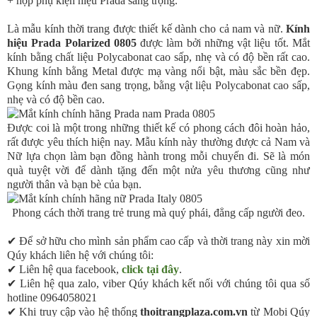
+ hộp phụ kiện hiệu Prada sang trọng.
Kính mắt Dior
Là mẫu kính thời trang được thiết kế dành cho cả nam và nữ.
Kính
Kính mắt Gucci
hiệu Prada Polarized 0805
được làm bởi những vật liệu tốt. Mắt
kính bằng chất liệu Polycabonat cao sấp, nhẹ và có độ bền rất cao.
Kính mắt BMW
Khung kính bằng Metal được mạ vàng nổi bật, màu sắc bền đẹp.
Kính mắt Miu Miu
Gọng kính màu đen sang trọng, bằng vật liệu Polycabonat cao sấp,
nhẹ và có độ bền cao.
Kính mắt Chanel
Kính mắt Mont Blanc
Được coi là một trong những thiết kế có phong cách đôi hoàn hảo,
rất được yêu thích hiện nay. Mẫu kính này thường được cả Nam và
Kính mắt Hermes
Nữ lựa chọn làm bạn đồng hành trong mỗi chuyến đi. Sẽ là món
quà tuyệt vời để dành tặng đến một nửa yêu thương cũng như
Kính mắt Kenzo
người thân và bạn bè của bạn.
Kính Cơn Ao
Phong cách thời trang trẻ trung mà quý phái, đẳng cấp người đeo.
Kính mắt Night View
✔ Để sở hữu cho mình sản phẩm cao cấp và thời trang này xin mời
Kính mắt Louis Vuitton
Qúy khách liên hệ với chúng tôi:
Kính mắt Mercedes Benz
✔ Liên hệ qua facebook,
click tại đây
.
✔ Liên hệ qua zalo, viber Qúy khách kết nối với chúng tôi qua số
Kính mắt Gentle Monster
hotline 0964058021
✔ Khi truy cập vào hệ thống
thoitrangplaza.com.vn
từ Mobi Qúy
Kính mắt Emporio Armani