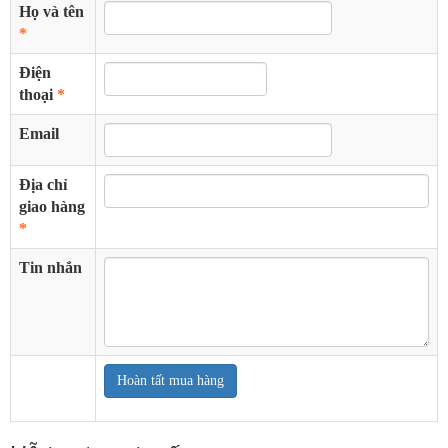
Họ và tên
Túi xách nam
*
Túi xách nữ
Điện
Túi nữ Louis Vuitton
thoại
*
Túi nữ Chanel
Email
Giày da thật nam hàng hiệu
Địa chỉ
giao hàng
*
Tin nhắn
Hoàn tất mua hàng